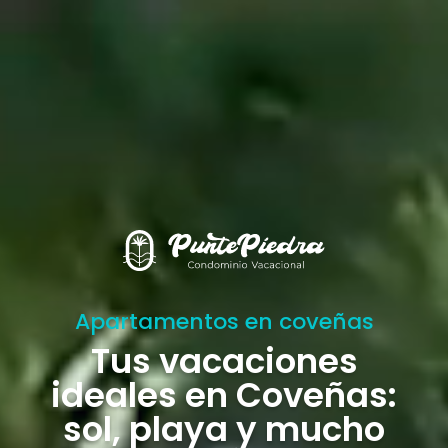
Reproductor
de
vídeo
Apartamentos en coveñas
Tus vacaciones
ideales en Coveñas:
sol, playa y mucho